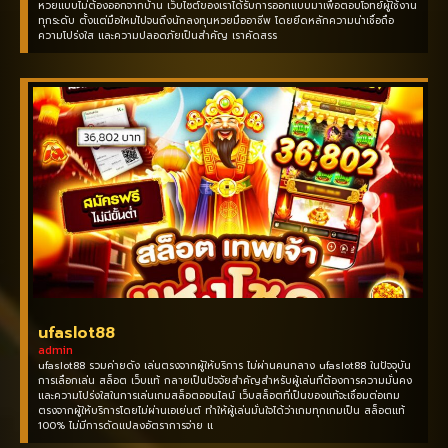
หวยแบบไม่ต้องออกจากบ้าน เว็บไซต์ของเราได้รับการออกแบบมาเพื่อตอบโจทย์ผู้ใช้งาน
ทุกระดับ ตั้งแต่มือใหม่ไปจนถึงนักลงทุนหวยมืออาชีพ โดยยึดหลักความน่าเชื่อถือ
ความโปร่งใส และความปลอดภัยเป็นสำคัญ เราคัดสรร
ufaslot88
admin
ufaslot88 รวมค่ายดัง เล่นตรงจากผู้ให้บริการ ไม่ผ่านคนกลาง ufaslot88 ในปัจจุบัน
การเลือกเล่น สล็อต เว็บแท้ กลายเป็นปัจจัยสำคัญสำหรับผู้เล่นที่ต้องการความมั่นคง
และความโปร่งใสในการเล่นเกมสล็อตออนไลน์ เว็บสล็อตที่เป็นของแท้จะเชื่อมต่อเกม
ตรงจากผู้ให้บริการโดยไม่ผ่านเอเย่นต์ ทำให้ผู้เล่นมั่นใจได้ว่าเกมทุกเกมเป็น สล็อตแท้
100% ไม่มีการดัดแปลงอัตราการจ่าย แ