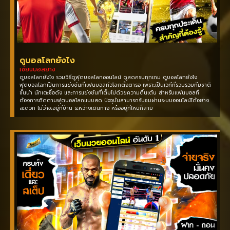
ดูบอลโลกยังไง
เซียนบอลยาง
ดูบอลโลกยังไง รวมวิธีดูฟุตบอลโลกออนไลน์ ดูสดครบทุกเกม ดูบอลโลกยังไง
ฟุตบอลโลกเป็นการแข่งขันที่แฟนบอลทั่วโลกตั้งตารอ เพราะเป็นเวทีที่รวบรวมทีมชาติ
ชั้นนำ นักเตะชื่อดัง และการแข่งขันที่เต็มไปด้วยความตื่นเต้น สำหรับแฟนบอลที่
ต้องการติดตามฟุตบอลโลกแบบสด ปัจจุบันสามารถรับชมผ่านระบบออนไลน์ได้อย่าง
สะดวก ไม่ว่าจะอยู่ที่บ้าน ระหว่างเดินทาง หรืออยู่ที่ไหนก็สาม