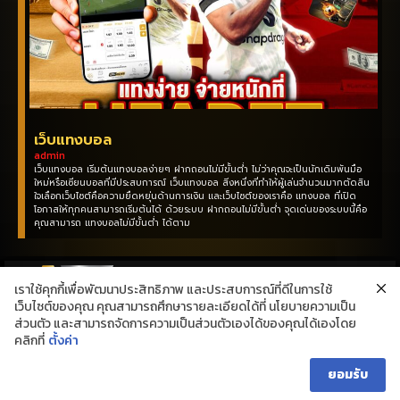
เว็บแทงบอล
admin
เว็บแทงบอล เริ่มต้นแทงบอลง่ายๆ ฝากถอนไม่มีขั้นต่ำ ไม่ว่าคุณจะเป็นนักเดิมพันมือ
ใหม่หรือเซียนบอลที่มีประสบการณ์ เว็บแทงบอล สิ่งหนึ่งที่ทำให้ผู้เล่นจำนวนมากตัดสิน
ใจเลือกเว็บไซต์คือความยืดหยุ่นด้านการเงิน และเว็บไซต์ของเราคือ แทงบอล ที่เปิด
โอกาสให้ทุกคนสามารถเริ่มต้นได้ ด้วยระบบ ฝากถอนไม่มีขั้นต่ำ จุดเด่นของระบบนี้คือ
คุณสามารถ แทงบอลไม่มีขั้นต่ำ ได้ตาม
เราใช้คุกกี้เพื่อพัฒนาประสิทธิภาพ และประสบการณ์ที่ดีในการใช้
เว็บไซต์ของคุณ คุณสามารถศึกษารายละเอียดได้ที่ นโยบายความเป็น
ส่วนตัว และสามารถจัดการความเป็นส่วนตัวเองได้ของคุณได้เองโดย
คลิกที่
ตั้งค่า
ยอมรับ
Contact Us
About Us
privacy policy