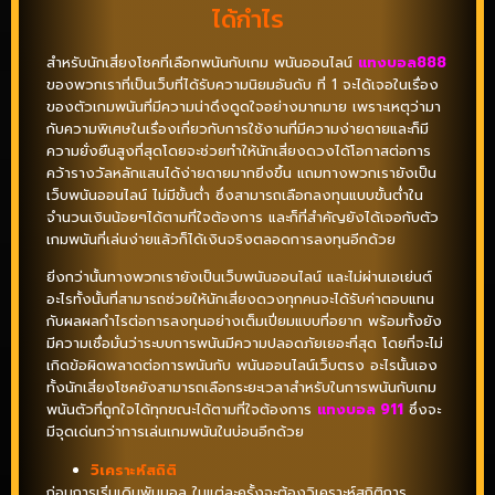
ได้กำไร
สำหรับนักเสี่ยงโชคที่เลือกพนันกับเกม พนันออนไลน์
แทงบอล888
ของพวกเราที่เป็นเว็บที่ได้รับความนิยมอันดับ ที่ 1 จะได้เจอในเรื่อง
ของตัวเกมพนันที่มีความน่าดึงดูดใจอย่างมากมาย เพราะเหตุว่ามา
กับความพิเศษในเรื่องเกี่ยวกับการใช้งานที่มีความง่ายดายและก็มี
ความยั่งยืนสูงที่สุดโดยจะช่วยทำให้นักเสี่ยงดวงได้โอกาสต่อการ
คว้ารางวัลหลักแสนได้ง่ายดายมากยิ่งขึ้น แถมทางพวกเรายังเป็น
เว็บพนันออนไลน์ ไม่มีขั้นต่ำ ซึ่งสามารถเลือกลงทุนแบบขั้นต่ำใน
จำนวนเงินน้อยๆได้ตามที่ใจต้องการ และก็ที่สำคัญยังได้เจอกับตัว
เกมพนันที่เล่นง่ายแล้วก็ได้เงินจริงตลอดการลงทุนอีกด้วย
ยิ่งกว่านั้นทางพวกเรายังเป็นเว็บพนันออนไลน์ และไม่ผ่านเอเย่นต์
อะไรทั้งนั้นที่สามารถช่วยให้นักเสี่ยงดวงทุกคนจะได้รับค่าตอบแทน
กับผลผลกำไรต่อการลงทุนอย่างเต็มเปี่ยมแบบที่อยาก พร้อมทั้งยัง
มีความเชื่อมั่นว่าระบบการพนันมีความปลอดภัยเยอะที่สุด โดยที่จะไม่
เกิดข้อผิดพลาดต่อการพนันกับ พนันออนไลน์เว็บตรง อะไรนั้นเอง
ทั้งนักเสี่ยงโชคยังสามารถเลือกระยะเวลาสำหรับในการพนันกับเกม
พนันตัวที่ถูกใจได้ทุกขณะได้ตามที่ใจต้องการ
แทงบอล 911
ซึ่งจะ
มีจุดเด่นกว่าการเล่นเกมพนันในบ่อนอีกด้วย
วิเคราะห์สถิติ
ก่อนการเริ่มเดิมพันบอล ในแต่ละครั้งจะต้องวิเคราะห์สถิติการ