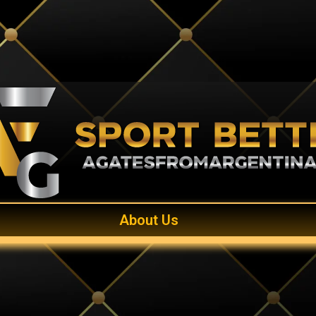
About Us