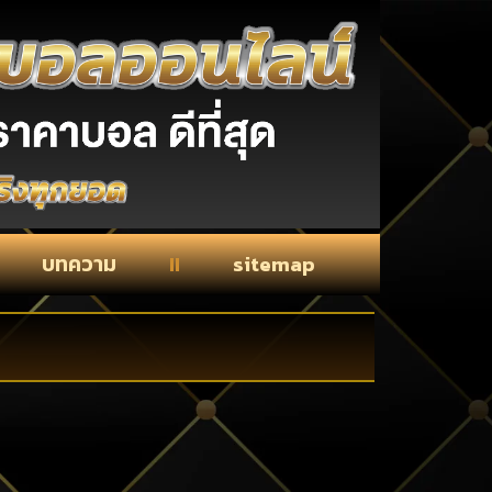
บทความ
sitemap