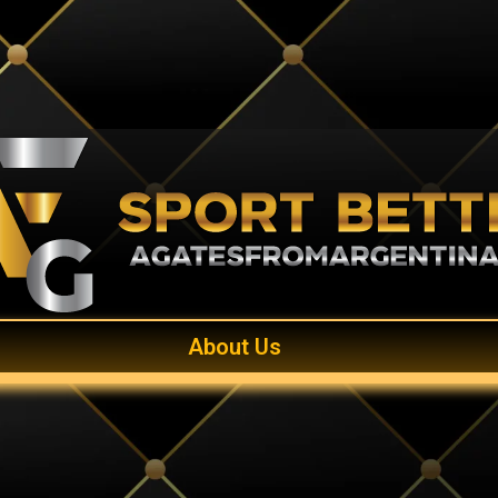
About Us