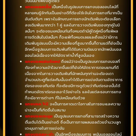
วันนั้นมาเพียงคู่เดียว
แทงบอลสเต็ป
เป็นหนึ่งในรูปแบบการแทงบอลออนไลน์ที่
หลายคนรู้จักกันเป็นอย่างดีที่ต้องใช้เงินในการแทงที่มากเป็น
อันดับต้นๆ เพราะในลักษณะการแทงนักเดิมพันจะต้องเลือก
ลงเดิมพันมากกว่า 1 คู่ และในการวางเดิมพันของทุกคู่ในบิ
ลนั้นๆ จะต้องชนะเหมือนกันทั้งหมดถ้ามีคู่ใดคู่หนึ่งที่แพ้ผล
การตัดสินในบิลนั้นๆ ก็จะแพ้ทั้งหมดเลยและถึงแม้ว่ามีการ
เดิมพันรูปแบบนี้จะมีความเสี่ยงที่สูงมากขึ้นก็ตามแต่ก็ยังเป็น
อีกหนึ่งรูปแบบการเดิมพันที่ได้รับความนิยมจากนักพนันบอล
ออนไลน์เนื่องจากให้อัตราค่าน้ำที่สูงนั่นเอง
แทงบอลแฮนดิแคป
ถึงแม้ว่าจะเป็นรูปแบบการแทงบอลที่
ต้องทำความเข้าใจมากขึ้นแต่ก็ยังให้อัตราการตอบแทนที่ดี
เนื่องจากในการวางเดิมพันที่นักพนันทุกท่านจะต้องเดา
จำนวนประตูที่แต่ละทีมนั้นจะทำได้ในการแข่งขันตามอัตราการ
ต่อรองของทีมต่อ ที่จะต้องมีการดูด้วยว่าทีมต่อรองนั้นได้
กำหนดอัตราต่อรองเอาไว้อย่างไร และในแต่ละรอบการแทง
ก็จะมีอาการต่างๆ ที่ไม่เหมือนกันด้วย
แทงบอล 1×2
จะเป็นการคาดเดาโอกาสในการชนะและความ
น่าจะเป็นที่เกิดขึ้นในสนาม
แทงบอลเตะมุม
เป็นรูปแบบการแทงที่สามารถสร้างความ
ตื่นเต้นได้เป็นอย่างดี ซึ่งเป็นการทายผลบอลด้วยจำนวนลูก
เตะมุมภายในการแข่งขัน
แทงบอลสูง-ต่ำ
เป็นอีกหนึ่งรูปแบบการ พนันบอลออนไลน์