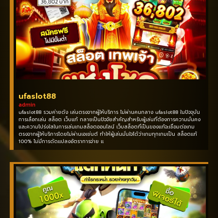
ufaslot88
admin
ufaslot88 รวมค่ายดัง เล่นตรงจากผู้ให้บริการ ไม่ผ่านคนกลาง ufaslot88 ในปัจจุบัน
การเลือกเล่น สล็อต เว็บแท้ กลายเป็นปัจจัยสำคัญสำหรับผู้เล่นที่ต้องการความมั่นคง
และความโปร่งใสในการเล่นเกมสล็อตออนไลน์ เว็บสล็อตที่เป็นของแท้จะเชื่อมต่อเกม
ตรงจากผู้ให้บริการโดยไม่ผ่านเอเย่นต์ ทำให้ผู้เล่นมั่นใจได้ว่าเกมทุกเกมเป็น สล็อตแท้
100% ไม่มีการดัดแปลงอัตราการจ่าย แ