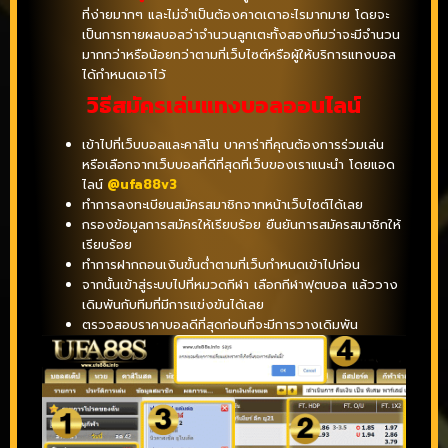
ที่ง่ายมากๆ และไม่จำเป็นต้องคาดเดาอะไรมากมาย โดยจะ
เป็นการทายผลบอลว่าจำนวนลูกเตะทั้งสองทีมว่าจะมีจำนวน
มากกว่าหรือน้อยกว่าตามที่เว็บไซต์หรือผู้ให้บริการแทงบอล
ได้กำหนดเอาไว้
วิธีสมัครเล่นแทงบอลออนไลน์
เข้าไปที่เว็บบอลและคาสิโน บาคาร่าที่คุณต้องการร่วมเล่น
หรือเลือกจากเว็บบอลที่ดีที่สุดที่เว็บของเราแนะนำ โดยแอด
ไลน์
@ufa88v3
ทำการลงทะเบียนสมัครสมาชิกจากหน้าเว็บไซต์ได้เลย
กรองข้อมูลการสมัครให้เรียบร้อย ยืนยันการสมัครสมาชิกให้
เรียบร้อย
ทำการฝากถอนเงินขั้นต่ำตามที่เว็บกำหนดเข้าไปก่อน
จากนั้นเข้าสู่ระบบไปที่หมวดกีฬา เลือกกีฬาฟุตบอล แล้ววาง
เดิมพันกับทีมที่มีการแข่งขันได้เลย
ตรวจสอบราคาบอลดีที่สุดก่อนที่จะมีการวางเดิมพัน