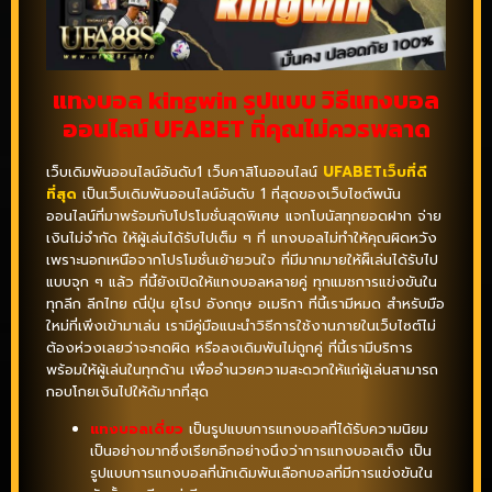
แทงบอล kingwin รูปแบบ วิธีแทงบอล
ออนไลน์ UFABET ที่คุณไม่ควรพลาด
เว็บเดิมพันออนไลน์อันดับ1 เว็บคาสิโนออนไลน์
UFABETเว็บที่ดี
ที่สุด
เป็นเว็บเดิมพันออนไลน์อันดับ 1 ที่สุดของเว็บไซต์พนัน
ออนไลน์ที่มาพร้อมกับโปรโมชั่นสุดพิเศษ แจกโบนัสทุกยอดฝาก จ่าย
เงินไม่จำกัด ให้ผู้เล่นได้รับไปเต็ม ๆ ที่ แทงบอลไม่ทำให้คุณผิดหวัง
เพราะนอกเหนือจากโปรโมชั่นเย้ายวนใจ ที่มีมากมายให้ผ็เล่นได้รับไป
แบบจุก ๆ แล้ว ที่นี้ยังเปิดให้แทงบอลหลายคู่ ทุกแมชการแข่งขันใน
ทุกลีก ลีกไทย ณี่ปุ่น ยุโรป อังกฤษ อเมริกา ที่นี้เรามีหมด สำหรับมือ
ใหม่ที่เพิ่งเข้ามาเล่น เรามีคู่มือแนะนำวิธีการใช้งานภายในเว็บไซต์ไม่
ต้องห่วงเลยว่าจะกดผิด หรือลงเดิมพันไม่ถูกคู่ ที่นี้เรามีบริการ
พร้อมให้ผู้เล่นในทุกด้าน เพื่ออำนวยความสะดวกให้แก่ผู้เล่นสามารถ
กอบโกยเงินไปให้ด้มากที่สุด
แทงบอลเดี่ยว
เป็นรูปแบบการแทงบอลที่ได้รับความนิยม
เป็นอย่างมากซึ่งเรียกอีกอย่างนึงว่าการแทงบอลเต็ง เป็น
รูปแบบการแทงบอลที่นักเดิมพันเลือกบอลที่มีการแข่งขันใน