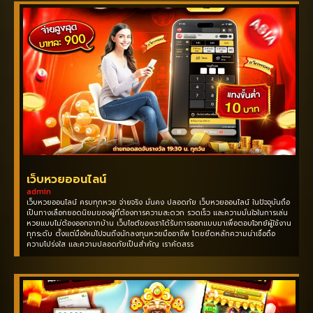
เว็บหวยออนไลน์
admin
เว็บหวยออนไลน์ ครบทุกหวย จ่ายจริง มั่นคง ปลอดภัย เว็บหวยออนไลน์ ในปัจจุบันถือ
เป็นทางเลือกยอดนิยมของผู้ที่ต้องการความสะดวก รวดเร็ว และความมั่นใจในการเล่น
หวยแบบไม่ต้องออกจากบ้าน เว็บไซต์ของเราได้รับการออกแบบมาเพื่อตอบโจทย์ผู้ใช้งาน
ทุกระดับ ตั้งแต่มือใหม่ไปจนถึงนักลงทุนหวยมืออาชีพ โดยยึดหลักความน่าเชื่อถือ
ความโปร่งใส และความปลอดภัยเป็นสำคัญ เราคัดสรร