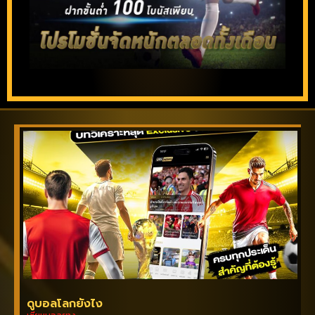
ดูบอลโลกยังไง