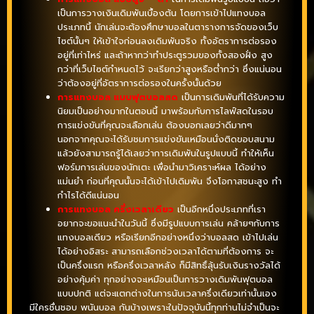
เป็นการวางเงินเดิมพันเบื้องต้น โดยการเข้าไปแทงบอล
ประเภทนี้ นักเล่นจะต้องศึกษาบอลในตารางการจัดของเว็บ
ไซต์นั้นๆ ให้เข้าใจก่อนลงเดิมพันจริง ทั้งอัตราการต่อรอง
อยู่ที่เท่าไหร่ และถ้าหากว่าทำประตูรวมของทั้งสองฝั่ง สูง
กว่าที่เว็บไซต์กำหนดไว้ จะเรียกว่าสูงหรือต่ำกว่า ซึ่งแน่นอน
ว่าต้องอยู่ที่อัตราการต่อรองในครั้งนั้นด้วย
การแทงบอล แบบฟุตบอลสด
เป็นการเดิมพันที่ได้รับความ
นิยมเป็นอย่างมากในตอนนี้ มาพร้อมกับการไลฟ์สดในรอบ
การแข่งขันที่คุณจะเลือกเล่น ต้องบอกเลยว่าดีมากๆ
นอกจากคุณจะได้รับชมการแข่งขันเหมือนนั่งติดขอบสนาม
แล้วยังสามารถรู้ได้เลยว่าการเดิมพันในรูปแบบนี้ ทำให้เห็น
ฟอร์มการเล่นของนักเตะ เพื่อนำมาวิเคราะห์ผล ได้อย่าง
แม่นยำ ก่อนที่คุณนั้นจะได้เข้าไปเดิมพัน จึงโอกาสชนะสูง ทำ
กำไรได้ดีแน่นอน
การแทงบอล ครึ่งเวลาเดียว
เป็นอีกหนึ่งประเภทที่เรา
อยากจะขอแนะนำในวันนี้ ซึ่งมีรูปแบบการเล่น คล้ายๆกับการ
แทงบอลเดียว หรือเรียกอีกอย่างหนึ่งว่าบอลสด เข้าไปเล่น
ได้อย่างอิสระ สามารถเลือกช่วงเวลาได้ตามที่ต้องการ จะ
เป็นครึ่งแรก หรือครึ่งเวลาหลัง ก็มีสิทธิ์ลุ้นรับเงินรางวัลได้
อย่างคุ้มค่า ทุกอย่างจะเหมือนเป็นการวางเดิมพันฟุตบอล
แบบปกติ แต่จะแตกต่างในการนับเวลาครึ่งเดียวเท่านั้นเอง
มีใครชื่นชอบ พนันบอล กันบ้างเพราะในปัจจุบันนี้ทุกท่านไม่จำเป็นจะ