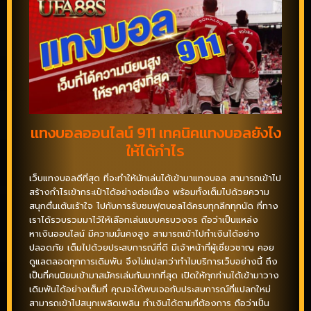
แทงบอลออนไลน์ 911 เทคนิคแทงบอลยังไง
ให้ได้กำไร
เว็บแทงบอลดีที่สุด ที่จะทำให้นักเล่นได้เข้ามาแทงบอล สามารถเข้าไป
สร้างกำไรเข้ากระเป๋าได้อย่างต่อเนื่อง พร้อมทั้งเต็มไปด้วยความ
สนุกตื่นเต้นเร้าใจ ไปกับการรับชมฟุตบอลได้ครบทุกลีกทุกนัด ที่ทาง
เราได้รวบรวมมาไว้ให้เลือกเล่นแบบครบวงจร ถือว่าเป็นแหล่ง
หาเงินออนไลน์ มีความมั่นคงสูง สามารถเข้าไปทำเงินได้อย่าง
ปลอดภัย เต็มไปด้วยประสบการณ์ที่ดี มีเจ้าหน้าที่ผู้เชี่ยวชาญ คอย
ดูแลตลอดทุกการเดิมพัน จึงไม่แปลกว่าทำไมบริการเว็บอย่างนี้ ถึง
เป็นที่คนนิยมเข้ามาสมัครเล่นกันมากที่สุด เปิดให้ทุกท่านได้เข้ามาวาง
เดิมพันได้อย่างเต็มที่ คุณจะได้พบเจอกับประสบการณ์ที่แปลกใหม่
สามารถเข้าไปสนุกเพลิดเพลิน ทำเงินได้ตามที่ต้องการ ถือว่าเป็น