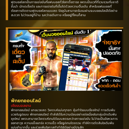
ฟุตบอลโลกเป็นการแข่งขันที่แฟนบอลทั่วโลกตั้งตารอ เพราะเป็นเวทีที่รวบรวมทีมชาติ
ชั้นนำ นักเตะชื่อดัง และการแข่งขันที่เต็มไปด้วยความตื่นเต้น สำหรับแฟนบอลที่
ต้องการติดตามฟุตบอลโลกแบบสด ปัจจุบันสามารถรับชมผ่านระบบออนไลน์ได้อย่าง
สะดวก ไม่ว่าจะอยู่ที่บ้าน ระหว่างเดินทาง หรืออยู่ที่ไหนก็สาม
พักยกออนไลน์
เซียนบอลยาง
พักยกออนไลน์ แทงมวยสด วิเคราะห์แม่นทุกยก ลุ้นกำไรแบบเรียลไทม์ การเดิมพัน
มวยในรูปแบบ พักยกออนไลน์ กำลังได้รับความนิยมอย่างต่อเนื่องในกลุ่มนักเดิมพัน
ยุคใหม่ เพราะสามารถวิเคราะห์เกมได้แบบสดระหว่างการแข่งขัน ไม่ว่าจะเป็นจังหวะการ
ออกอาวุธ ความแข็งแกร่ง ความเร็ว หรือรูปเกมโดยรวม ทำให้การตัดสินใจเดิมพัน
แม่นยำมากขึ้น และช่วยเพิ่มโอกาสทำกำไรได้อย่างมีประสิท