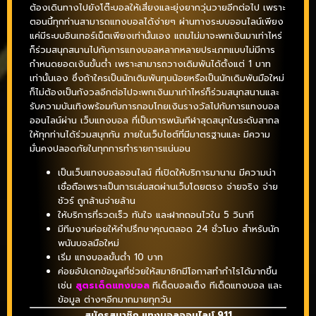
ต้องเดินทางไปยังโต๊ะบอลให้เสี่ยงและยุ่งยากวุ่นวายอีกต่อไป เพราะ
ตอนนี้ทุกท่านสามารถแทงบอลได้ง่ายๆ ผ่านทางระบบออนไลน์เพียง
แค่มีระบบอินเทอร์เน็ตเพียงเท่านั้นเอง แถมไม่มาจะพกเงินมาเท่าไหร่
ก็ร่วมสนุกสนานไปกับการแทงบอลหลากหลายประเภทแบบไม่มีการ
กำหนดยอดเงินขั้นต่ำ เพราะสามารถวางเดิมพันได้ตั้งแต่ 1 บาท
เท่านั้นเอง ซึ่งถ้าใครเป็นนักเดิมพันทุนน้อยหรือเป็นนักเดิมพันมือใหม่
ก็ไม่ต้องเป็นกังวลอีกต่อไปจะพกเงินมาเท่าไหร่ก็ร่วมสนุกสนานและ
รับความบันเทิงพร้อมกับการกอบโกยเงินรางวัลไปกับการแทงบอล
ออนไลน์ผ่าน เว็บแทงบอล ที่เป็นการพนันกีฬาสุดสนุกในระดับสากล
ให้ทุกท่านได้ร่วมสนุกกัน ภายในเว็บไซต์ที่มีมาตรฐานและ มีความ
มั่นคงปลอดภัยในทุกการทำรายการแน่นอน
เป็นเว็บแทงบอลออนไลน์ ที่เปิดให้บริการมานาน มีความน่า
เชื่อถือเพราะเป็นการเล่นสดผ่านเว็บโดยตรง จ่ายจริง จ่าย
ชัวร์ ถูกล้านจ่ายล้าน
ให้บริการที่รวดเร็ว ทันใจ และฝากถอนไวใน 5 วินาที
มีทีมงานค่อยให้คำปรึกษาคุณตลอด 24 ชั่วโมง สำหรับนัก
พนันบอลมือใหม่
เริ่ม แทงบอลขั้นต่ำ 10 บาท
ค่อยอัปเดทข้อมูลที่ช่วยให้สมาชิกมีโอกาสทำกำไรได้มากขึ้น
เช่น
สูตรเด็ดแทงบอล
ทีเด็ดบอลเต็ง ทีเด็ดแทงบอล และ
ข้อมูล ต่างๆอีกมากมายทุกวัน
สมัครสมาชิก แทงบอลออนไลน์ 911