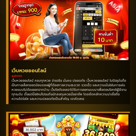
เว็บหวยออนไลน์
admin
เว็บหวยออนไลน์ ครบทุกหวย จ่ายจริง มั่นคง ปลอดภัย เว็บหวยออนไลน์ ในปัจจุบันถือ
เป็นทางเลือกยอดนิยมของผู้ที่ต้องการความสะดวก รวดเร็ว และความมั่นใจในการเล่น
หวยแบบไม่ต้องออกจากบ้าน เว็บไซต์ของเราได้รับการออกแบบมาเพื่อตอบโจทย์ผู้ใช้งาน
ทุกระดับ ตั้งแต่มือใหม่ไปจนถึงนักลงทุนหวยมืออาชีพ โดยยึดหลักความน่าเชื่อถือ
ความโปร่งใส และความปลอดภัยเป็นสำคัญ เราคัดสรร