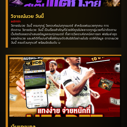
วิจารณ์มวย วันนี้
admin
วิจารณ์มวย วันนี้ ครบทุกคู่ วิเคราะห์แม่นทุกแมตช์ สำหรับแฟนมวยทุกคน การ
ติดตาม วิจารณ์มวย วันนี้ เป็นเรื่องสำคัญที่ช่วยให้คุณไม่พลาดทุกคู่มวยที่น่าติดตาม
เว็บไซต์ของเรานำเสนอข้อมูลครบทุกแมตช์ ทั้งการวิเคราะห์เทคนิคการชก ฟอร์มล่าสุด
ของนักมวย และสถิติที่แม่นยำเพื่อให้คุณตัดสินใจได้อย่างมั่นใจ เราให้ข้อมูล ตารางมวย
วันนี้ ครบถ้วนทุกเวที พร้อมจัดอันดับ ม
เว็บแทงบอล