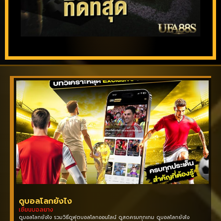
ดูบอลโลกยังไง
เซียนบอลยาง
ดูบอลโลกยังไง รวมวิธีดูฟุตบอลโลกออนไลน์ ดูสดครบทุกเกม ดูบอลโลกยังไง