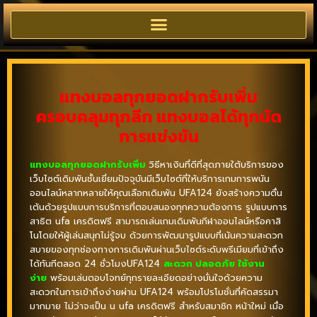
แทงบอลทุกยอดฝากรับเพิ่ม
ครอบคลุมทุกลีก แทงบอลได้ทุกนัด
การแข่งขัน
แทงบอลทุกยอดฝากรับเพิ่ม
วิธีหาเงินที่ดีที่สุดภายใต้บริการของ
เว็บไซต์เดิมพันชั้นเยี่ยมปัจจุบันมีเว็บไซต์ที่ให้บริการเกมการพนัน
ออนไลน์หลากหลายให้คุณเลือกเดิมพัน UFA124 ยังสร้างความตื่น
เต้นด้วยรูปแบบการบริการที่ตอบสนองทุกความต้องการ รูปแบบการ
สาธิต ufa เครดิตฟรี สามารถเล่นเกมเดิมพันกีฬาออนไลน์หรือคาสิ
โนโดยให้ผู้เล่นสนุกไม่รู้จบ ด้วยการพัฒนารูปแบบที่เน้นความสะดวก
สบายของทุกช่องทางการเดิมพันผ่านเว็บไซต์ระดับพรีเมียมที่เข้าถึง
ได้ทันทีตลอด 24 ชั่วโมงUFA124
สะดวก ปลอดภัย ใช้งาน
ง่าย
พร้อมเล่นตอบโจทย์ทุกรายละเอียดอย่างมั่นใจด้วยความ
สะดวกในการเข้าถึงง่ายผ่าน UFA124 พร้อมโปรโมชั่นที่คัดสรรมา
มากมาย ไม่ว่าจะเป็น u ufa เครดิตฟรี สำหรับสมาชิก หน้าใหม่ เมื่อ