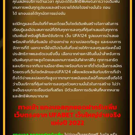
คุณสมัครบริการด้านเวลา คุณจะได้รับสิทธิพิเศษในการวางเดิมพัน
เกมการพนันทุกรูปแบบและสร้างรายได้ต่อไปอย่างมั่นใจ ถอน
ได้ แทงบอลได้ทุกนัดการแข่งขัน
แต่มีกฎและเงื่อนไขที่กำหนดโดยเว็บไซต์เดิมพันสร้างโอกาสในการ
เรียนรู้และมีประสบการณ์ที่ดีกับทุกการลงทุนที่คุ้มค่าเสมอในทุกการ
เดิมพันสำหรับผู้ที่เลือกใช้บริการ เว็บ UFA124 รูปแบบการนำเสนอ
พร้อมฟังก์ชั่นทันสมัย ​​เข้าออกง่าย ความปลอดภัยสูง และระบบการ
จัดการที่ดี นอกจากนี้ยังมีโปรโมชั่นที่จะช่วยให้การลงทุนแต่ละครั้งมี
ประสิทธิภาพและชัดเจนยิ่งขึ้น เลือกจากค่ายคาสิโนชั้นนำสำหรับการ
เดิมพันคุณภาพสูงโดยเสนอเกมการพนันกีฬาคาสิโน ทุกการสาธิต
และบริการจากทีมงานมืออาชีพมาพร้อมกับราคาที่ต่ำดังนั้นการสมัคร
โดยตรงที่เว็บไซต์หลักของUFA124 เพื่อเพลิดเพลินกับบริการที่เข้า
ถึงได้ง่ายและปลอดภัยสูงจากเกมการพนันออนไลน์ทั้งหมดซึ่งถือได้
ว่าเป็นบริการที่คุ้มค่าแก่การลงทุนด้วยความมั่นใจในการสร้าง ไม่ว่า
จะเป็นระบบการเชื่อมต่อที่เสถียร มีตัวเลือกการเดิมพันที่หลากหลาย
และสิทธิพิเศษมากมาย
ทางเข้า แทงบอลทุกยอดฝากรับเพิ่ม
เว็บตรงจาก UFABET เว็บใหญ่จ่ายจริง
แห่งปี 2022
แทงบอล ทุกยอดฝากรับเพิ่ม
ไม่ว่าจะเป็นเครดิตฟรี โบนัส หรือ