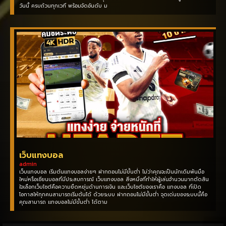
วันนี้ ครบถ้วนทุกเวที พร้อมจัดอันดับ ม
เว็บแทงบอล
admin
เว็บแทงบอล เริ่มต้นแทงบอลง่ายๆ ฝากถอนไม่มีขั้นต่ำ ไม่ว่าคุณจะเป็นนักเดิมพันมือ
ใหม่หรือเซียนบอลที่มีประสบการณ์ เว็บแทงบอล สิ่งหนึ่งที่ทำให้ผู้เล่นจำนวนมากตัดสิน
ใจเลือกเว็บไซต์คือความยืดหยุ่นด้านการเงิน และเว็บไซต์ของเราคือ แทงบอล ที่เปิด
โอกาสให้ทุกคนสามารถเริ่มต้นได้ ด้วยระบบ ฝากถอนไม่มีขั้นต่ำ จุดเด่นของระบบนี้คือ
คุณสามารถ แทงบอลไม่มีขั้นต่ำ ได้ตาม