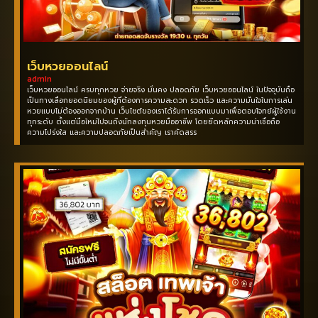
เว็บหวยออนไลน์
admin
เว็บหวยออนไลน์ ครบทุกหวย จ่ายจริง มั่นคง ปลอดภัย เว็บหวยออนไลน์ ในปัจจุบันถือ
เป็นทางเลือกยอดนิยมของผู้ที่ต้องการความสะดวก รวดเร็ว และความมั่นใจในการเล่น
หวยแบบไม่ต้องออกจากบ้าน เว็บไซต์ของเราได้รับการออกแบบมาเพื่อตอบโจทย์ผู้ใช้งาน
ทุกระดับ ตั้งแต่มือใหม่ไปจนถึงนักลงทุนหวยมืออาชีพ โดยยึดหลักความน่าเชื่อถือ
ความโปร่งใส และความปลอดภัยเป็นสำคัญ เราคัดสรร