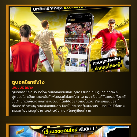
ดูบอลโลกยังไง
เซียนบอลยาง
ดูบอลโลกยังไง รวมวิธีดูฟุตบอลโลกออนไลน์ ดูสดครบทุกเกม ดูบอลโลกยังไง
ฟุตบอลโลกเป็นการแข่งขันที่แฟนบอลทั่วโลกตั้งตารอ เพราะเป็นเวทีที่รวบรวมทีมชาติ
ชั้นนำ นักเตะชื่อดัง และการแข่งขันที่เต็มไปด้วยความตื่นเต้น สำหรับแฟนบอลที่
ต้องการติดตามฟุตบอลโลกแบบสด ปัจจุบันสามารถรับชมผ่านระบบออนไลน์ได้อย่าง
สะดวก ไม่ว่าจะอยู่ที่บ้าน ระหว่างเดินทาง หรืออยู่ที่ไหนก็สาม