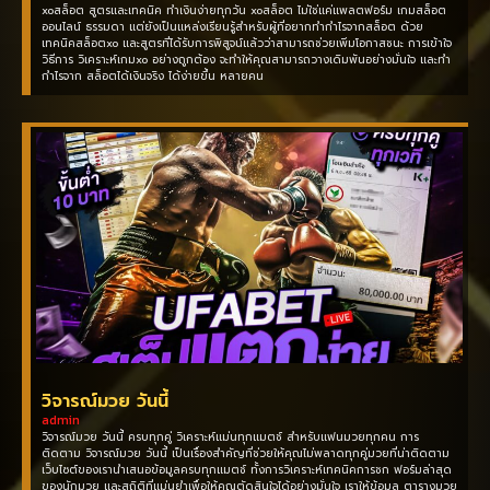
xoสล็อต สูตรและเทคนิค ทำเงินง่ายทุกวัน xoสล็อต ไม่ใช่แค่แพลตฟอร์ม เกมสล็อต
ออนไลน์ ธรรมดา แต่ยังเป็นแหล่งเรียนรู้สำหรับผู้ที่อยากทำกำไรจากสล็อต ด้วย
เทคนิคสล็อตxo และสูตรที่ได้รับการพิสูจน์แล้วว่าสามารถช่วยเพิ่มโอกาสชนะ การเข้าใจ
วิธีการ วิเคราะห์เกมxo อย่างถูกต้อง จะทำให้คุณสามารถวางเดิมพันอย่างมั่นใจ และทำ
กำไรจาก สล็อตได้เงินจริง ได้ง่ายขึ้น หลายคน
วิจารณ์มวย วันนี้
admin
วิจารณ์มวย วันนี้ ครบทุกคู่ วิเคราะห์แม่นทุกแมตช์ สำหรับแฟนมวยทุกคน การ
ติดตาม วิจารณ์มวย วันนี้ เป็นเรื่องสำคัญที่ช่วยให้คุณไม่พลาดทุกคู่มวยที่น่าติดตาม
เว็บไซต์ของเรานำเสนอข้อมูลครบทุกแมตช์ ทั้งการวิเคราะห์เทคนิคการชก ฟอร์มล่าสุด
ของนักมวย และสถิติที่แม่นยำเพื่อให้คุณตัดสินใจได้อย่างมั่นใจ เราให้ข้อมูล ตารางมวย