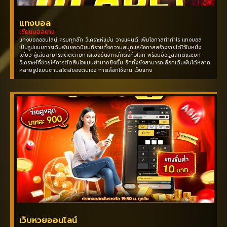
แทงบอล
เซียนบอลยาง
แทงบอลออนไลน์ ครบทุกลีก วิเคราะห์แม่น วางแผนดี เพิ่มโอกาสทำกำไร แทงบอล
เป็นรูปแบบการเดิมพันยอดนิยมที่รวมทั้งความสนุกและโอกาสสร้างรายได้ไว้ในหนึ่ง
เดียว ผู้เล่นสามารถติดตามการแข่งขันจากลีกดังทั่วโลก พร้อมข้อมูลสถิติและบท
วิเคราะห์ที่ช่วยให้การตัดสินใจแม่นยำมากยิ่งขึ้น อีกทั้งยังสามารถเลือกเดิมพันได้หลาก
หลายรูปแบบตามสไตล์ของตนเอง การเลือกใช้งาน เว็บแทง
เว็บหวยออนไลน์