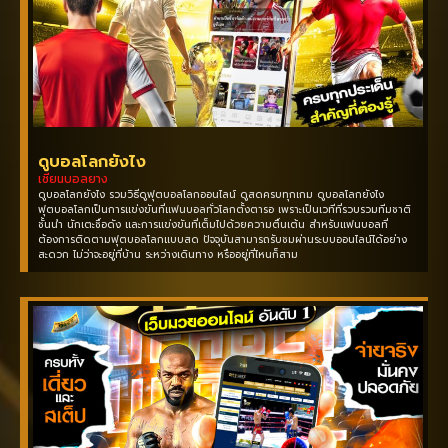
ดูบอลโลกยังไง
เซียนบอลยาง
ดูบอลโลกยังไง รวมวิธีดูฟุตบอลโลกออนไลน์ ดูสดครบทุกเกม ดูบอลโลกยังไง
ฟุตบอลโลกเป็นการแข่งขันที่แฟนบอลทั่วโลกตั้งตารอ เพราะเป็นเวทีที่รวบรวมทีมชาติ
ชั้นนำ นักเตะชื่อดัง และการแข่งขันที่เต็มไปด้วยความตื่นเต้น สำหรับแฟนบอลที่
ต้องการติดตามฟุตบอลโลกแบบสด ปัจจุบันสามารถรับชมผ่านระบบออนไลน์ได้อย่าง
สะดวก ไม่ว่าจะอยู่ที่บ้าน ระหว่างเดินทาง หรืออยู่ที่ไหนก็สาม