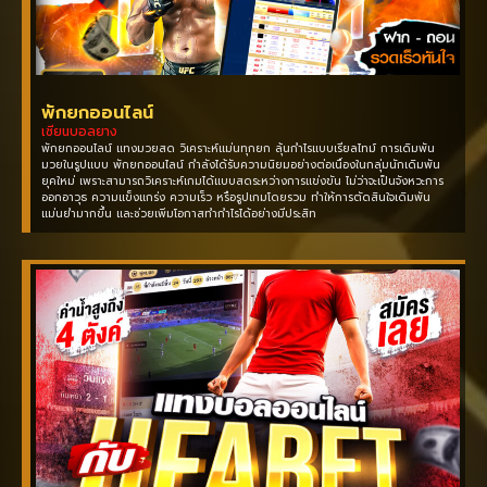
พักยกออนไลน์
เซียนบอลยาง
พักยกออนไลน์ แทงมวยสด วิเคราะห์แม่นทุกยก ลุ้นกำไรแบบเรียลไทม์ การเดิมพัน
มวยในรูปแบบ พักยกออนไลน์ กำลังได้รับความนิยมอย่างต่อเนื่องในกลุ่มนักเดิมพัน
ยุคใหม่ เพราะสามารถวิเคราะห์เกมได้แบบสดระหว่างการแข่งขัน ไม่ว่าจะเป็นจังหวะการ
ออกอาวุธ ความแข็งแกร่ง ความเร็ว หรือรูปเกมโดยรวม ทำให้การตัดสินใจเดิมพัน
แม่นยำมากขึ้น และช่วยเพิ่มโอกาสทำกำไรได้อย่างมีประสิท