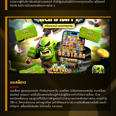
ตรงจากผู้ให้บริการโดยไม่ผ่านเอเย่นต์ ทำให้ผู้เล่นมั่นใจได้ว่าเกมทุกเกมเป็น สล็อตแท้
100% ไม่มีการดัดแปลงอัตราการจ่าย แ
xoสล็อต
admin
xoสล็อต สูตรและเทคนิค ทำเงินง่ายทุกวัน xoสล็อต ไม่ใช่แค่แพลตฟอร์ม เกมสล็อต
ออนไลน์ ธรรมดา แต่ยังเป็นแหล่งเรียนรู้สำหรับผู้ที่อยากทำกำไรจากสล็อต ด้วย
เทคนิคสล็อตxo และสูตรที่ได้รับการพิสูจน์แล้วว่าสามารถช่วยเพิ่มโอกาสชนะ การเข้าใจ
วิธีการ วิเคราะห์เกมxo อย่างถูกต้อง จะทำให้คุณสามารถวางเดิมพันอย่างมั่นใจ และทำ
กำไรจาก สล็อตได้เงินจริง ได้ง่ายขึ้น หลายคน