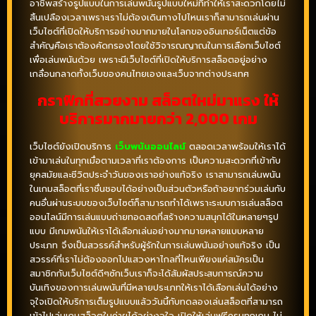
อาชีพสร้างรูปแบบในการเล่นพนันรูปแบบใหม่ที่ทำให้เราสะดวกโดยไม่
สิ้นเปลืองเวลาเพราะเราไม่ต้องเดินทางไปไหนเราก็สามารถเล่นผ่าน
เว็บไซต์ที่เปิดให้บริการอย่างมากมายในโลกของอินเทอร์เน็ตแต่ข้อ
สำคัญคือเราต้องคัดกรองโดยใช้วิจารณญาณในการเลือกเว็บไซต์
เพื่อเล่นพนันด้วย เพราะมีเว็บไซต์ที่เปิดให้บริการสล็อตอยู่อย่าง
เกลื่อนกลาดทั้งเว็บของคนไทยเองและเว็บจากต่างประเทศ
กราฟิกที่สวยงาม สล็อตใหม่มาแรง ให้
บริการมากมายกว่า 2,000 เกม
เว็บไซต์ยังเปิดบริการ
เว็บพนันออนไลน์
ตลอดเวลาพร้อมให้เราได้
เข้ามาเล่นในทุกเมื่อตามเวลาที่เราต้องการ เป็นความสะดวกที่เข้ากับ
ยุคสมัยและชีวิตประจำวันของเราอย่างแท้จริง เราสามารถเล่นพนัน
ในเกมสล็อตที่เราชื่นชอบได้อย่างเป็นส่วนตัวหรือถ้าอยากร่วมเล่นกับ
คนอื่นผ่านระบบของเว็บไซต์ก็สามารถทำได้เพราะระบบการเล่นสล็อต
ออนไลน์มีการเล่นแบบถ่ายทอดสดที่สร้างความสนุกได้ในหลายๆรูป
แบบ มีเกมพนันให้เราได้เลือกเล่นอย่างมากมายหลายแบบหลาย
ประเภท จึงเป็นสวรรค์สำหรับผู้รักในการเล่นพนันอย่างแท้จริง เป็น
สวรรค์ที่เราไม่ต้องออกไปแสวงหาไกลที่ไหนเพียงแค่สมัครเป็น
สมาชิกกับเว็บไซต์ดีๆซักเว็บเราก็จะได้สัมผัสประสบการณ์ความ
บันเทิงของการเล่นพนันที่มีหลายประเภทให้เราได้เลือกเล่นได้อย่าง
จุใจเปิดให้บริการเต็มรูปแบบแล้ววันนี้กับทดลองเล่นสล็อตที่สามารถ
เข้าไปเล่นเกมสล็อตในค่ายได้อย่างจุใจ เปิดให้เล่นฟรีครบทุกเกม ไม่