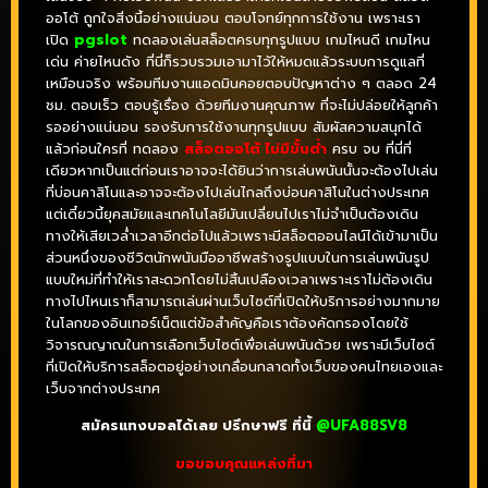
ออโต้ ถูกใจสิ่งนี้อย่างแน่นอน ตอบโจทย์ทุกการใช้งาน เพราะเรา
เปิด
pgslot
ทดลองเล่นสล็อตครบทุกรูปแบบ เกมไหนดี เกมไหน
เด่น ค่ายไหนดัง ที่นี่ก็รวบรวมเอามาไว้ให้หมดแล้วระบบการดูแลที่
เหมือนจริง พร้อมทีมงานแอดมินคอยตอบปัญหาต่าง ๆ ตลอด 24
ชม. ตอบเร็ว ตอบรู้เรื่อง ด้วยทีมงานคุณภาพ ที่จะไม่ปล่อยให้ลูกค้า
รออย่างแน่นอน รองรับการใช้งานทุกรูปแบบ สัมผัสความสนุกได้
แล้วก่อนใครที่ ทดลอง
สล็อตออโต้ ไม่มีขั้นต่ำ
ครบ จบ ที่นี่ที่
เดียวหากเป็นแต่ก่อนเราอาจจะได้ยินว่าการเล่นพนันนั้นจะต้องไปเล่น
ที่บ่อนคาสิโนและอาจจะต้องไปเล่นไกลถึงบ่อนคาสิโนในต่างประเทศ
แต่เดี๋ยวนี้ยุคสมัยและเทคโนโลยีมันเปลี่ยนไปเราไม่จำเป็นต้องเดิน
ทางให้เสียเวล่ำเวลาอีกต่อไปแล้วเพราะมีสล็อตออนไลน์ได้เข้ามาเป็น
ส่วนหนึ่งของชีวิตนักพนันมืออาชีพสร้างรูปแบบในการเล่นพนันรูป
แบบใหม่ที่ทำให้เราสะดวกโดยไม่สิ้นเปลืองเวลาเพราะเราไม่ต้องเดิน
ทางไปไหนเราก็สามารถเล่นผ่านเว็บไซต์ที่เปิดให้บริการอย่างมากมาย
ในโลกของอินเทอร์เน็ตแต่ข้อสำคัญคือเราต้องคัดกรองโดยใช้
วิจารณญาณในการเลือกเว็บไซต์เพื่อเล่นพนันด้วย เพราะมีเว็บไซต์
ที่เปิดให้บริการสล็อตอยู่อย่างเกลื่อนกลาดทั้งเว็บของคนไทยเองและ
เว็บจากต่างประเทศ
สมัครแทงบอลได้เลย ปรึกษาฟรี ที่นี้
@UFA88SV8
ขอขอบคุณแหล่งที่มา